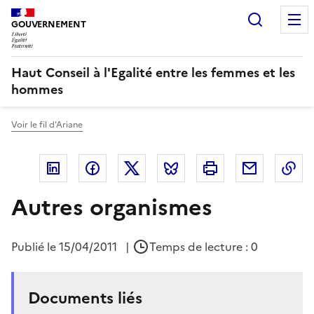
Panneau de gestion des cookies
Recherc
GOUVERNEMENT
Haut Conseil à l'Egalité entre les femmes et les
hommes
Voir le fil d'Ariane
Linkedin
Facebook
Twitter
Bluesky
Imprimer
Courriel
Co
Autres organismes
Publié le
15/04/2011
|
Temps de lecture : 0
Documents liés