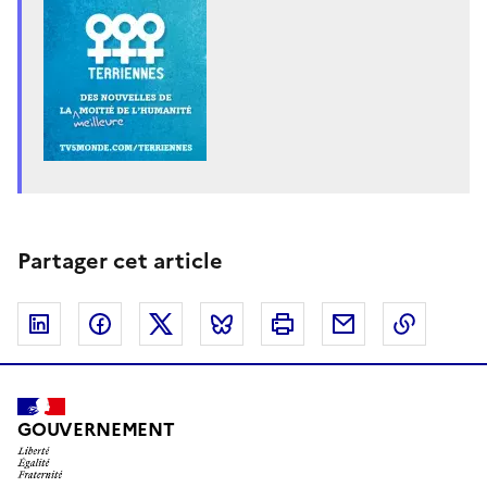
Partager cet article
Linkedin
Facebook
Twitter
Bluesky
Imprimer
Courriel
Copier 
GOUVERNEMENT