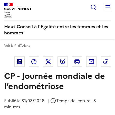
Panneau de gestion des cookies
Recherc
GOUVERNEMENT
Haut Conseil à l'Egalité entre les femmes et les
hommes
Voir le fil d'Ariane
Linkedin
Facebook
Twitter
Bluesky
Imprimer
Courriel
Co
CP - Journée mondiale de
l’endométriose
Publié le
31/03/2026
|
Temps de lecture : 3
minutes