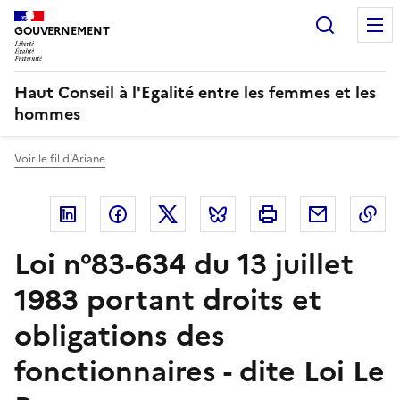
Panneau de gestion des cookies
Recherc
GOUVERNEMENT
Haut Conseil à l'Egalité entre les femmes et les
hommes
Voir le fil d'Ariane
Linkedin
Facebook
Twitter
Bluesky
Imprimer
Courriel
Co
Loi n°83-634 du 13 juillet
1983 portant droits et
obligations des
fonctionnaires - dite Loi Le