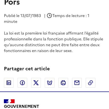
Pors
Publié le
13/07/1983
|
Temps de lecture : 1
minute
La loi est la première loi française affirmant l’égalité
professionnelle dans la fonction publique. Elle stipule
qu’aucune distinction ne peut être faite entre deux
fonctionnaires en raison de leur sexe.
Partager cet article
Linkedin
Facebook
Twitter
Bluesky
Imprimer
Courriel
Copier 
GOUVERNEMENT