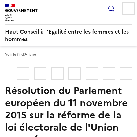
Panneau de gestion des cookies
Recherc
GOUVERNEMENT
Haut Conseil à l'Egalité entre les femmes et les
hommes
Voir le fil d'Ariane
Linkedin
Facebook
Twitter
Bluesky
Imprimer
Courriel
Co
Résolution du Parlement
européen du 11 novembre
2015 sur la réforme de la
loi électorale de l'Union