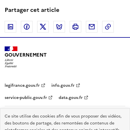
Partager cet article
Linkedin
Facebook
Twitter
Bluesky
Imprimer
Courriel
Copier 
GOUVERNEMENT
legifrance.gouv.fr
info.gouv.fr
service-public.gouv.fr
data.gouv.fr
Plan du site
Accessibilité - partiellement conforme
Mentions légales
Ce site utilise des cookies afin de vous proposer des vidéos,
des boutons de partage, des remontées de contenus de
Données personnelles
Nous contacter
Gestion des cookies