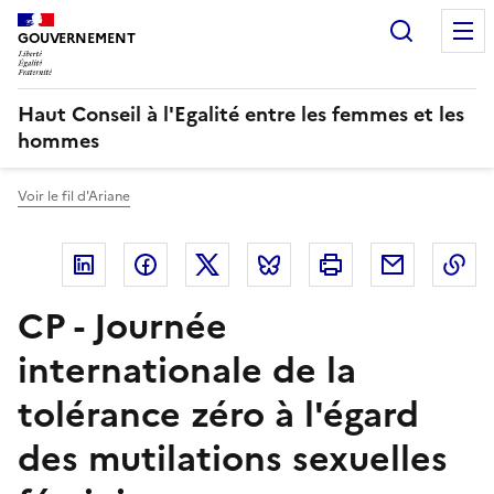
Panneau de gestion des cookies
Recherc
GOUVERNEMENT
Haut Conseil à l'Egalité entre les femmes et les
hommes
Voir le fil d'Ariane
Linkedin
Facebook
Twitter
Bluesky
Imprimer
Courriel
Co
CP - Journée
internationale de la
tolérance zéro à l'égard
des mutilations sexuelles