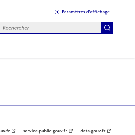
Paramètres d'affichage
echercher
Applique
uv.fr
service-public.gouv.fr
data.gouv.fr