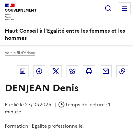
Panneau de gestion des cookies
Recherc
GOUVERNEMENT
Haut Conseil à l'Egalité entre les femmes et les
hommes
Voir le fil d'Ariane
Linkedin
Facebook
Twitter
Bluesky
Imprimer
Courriel
Co
DENJEAN Denis
Publié le
27/10/2025
|
Temps de lecture : 1
minute
Formation : Egalite professionnelle.