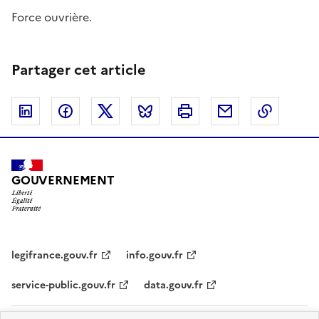
Force ouvrière.
Partager cet article
Linkedin
Facebook
Twitter
Bluesky
Imprimer
Courriel
Copier 
GOUVERNEMENT
legifrance.gouv.fr
info.gouv.fr
service-public.gouv.fr
data.gouv.fr