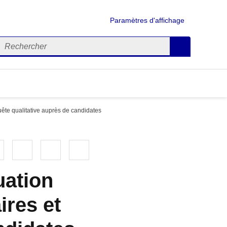
Paramètres d'affichage
echercher
Appliquer
nquête qualitative auprès de candidates
Bluesky
Imprimer
Courriel
Copier dans le presse papier
uation
ires et