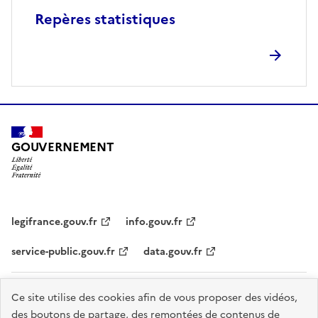
Repères statistiques
GOUVERNEMENT
legifrance.gouv.fr
info.gouv.fr
service-public.gouv.fr
data.gouv.fr
Plan du site
Accessibilité - partiellement conforme
Mentions légales
Ce site utilise des cookies afin de vous proposer des vidéos,
des boutons de partage, des remontées de contenus de
Données personnelles
Nous contacter
Gestion des cookies