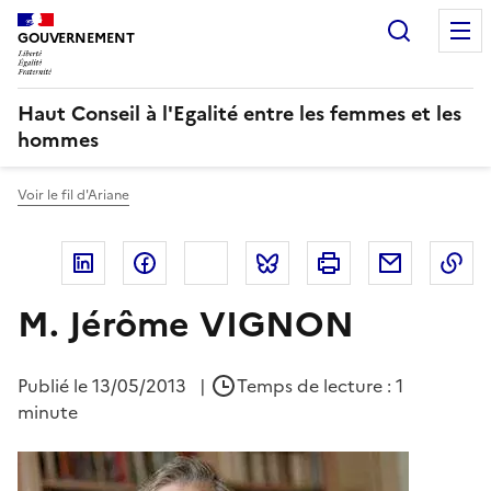
Recherc
GOUVERNEMENT
Haut Conseil à l'Egalité entre les femmes et les
hommes
Voir le fil d'Ariane
Linkedin
Facebook
Twitter
Bluesky
Imprimer
Courriel
Co
M. Jérôme VIGNON
Publié le
13/05/2013
|
Temps de lecture : 1
minute