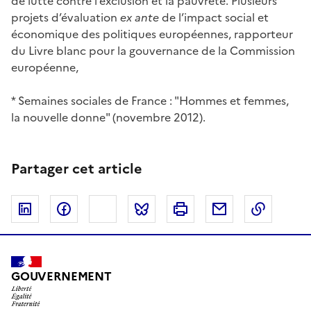
de lutte contre l’exclusion et la pauvreté. Plusieurs
projets d’évaluation
ex ante
de l’impact social et
économique des politiques européennes, rapporteur
du Livre blanc pour la gouvernance de la Commission
européenne,
* Semaines sociales de France : "Hommes et femmes,
la nouvelle donne" (novembre 2012).
Partager cet article
Linkedin
Facebook
Twitter
Bluesky
Imprimer
Courriel
Copier 
GOUVERNEMENT