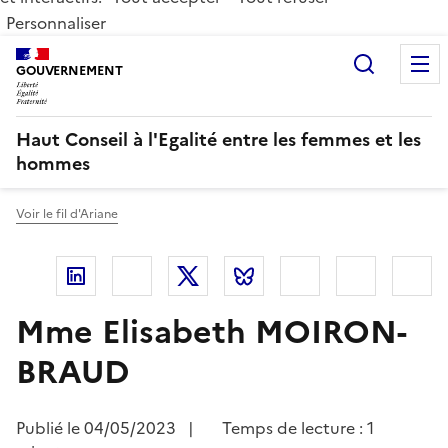
Personnaliser
Recherc
GOUVERNEMENT
Haut Conseil à l'Egalité entre les femmes et les
hommes
Voir le fil d'Ariane
Linkedin
Facebook
Twitter
Bluesky
Imprimer
Courriel
Co
Mme Elisabeth MOIRON-
BRAUD
Publié le
04/05/2023
|
Temps de lecture : 1