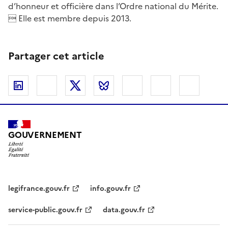
d’honneur et officière dans l’Ordre national du Mérite.
 Elle est membre depuis 2013.
Partager cet article
Linkedin
Facebook
Twitter
Bluesky
Imprimer
Courriel
Copier 
GOUVERNEMENT
legifrance.gouv.fr
info.gouv.fr
service-public.gouv.fr
data.gouv.fr