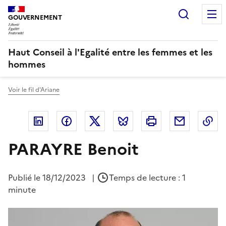
Panneau de gestion des cookies
Recherc
GOUVERNEMENT
Haut Conseil à l'Egalité entre les femmes et les
hommes
Voir le fil d'Ariane
Linkedin
Facebook
Twitter
Bluesky
Imprimer
Courriel
Co
PARAYRE Benoit
Publié le
18/12/2023
|
Temps de lecture : 1
minute