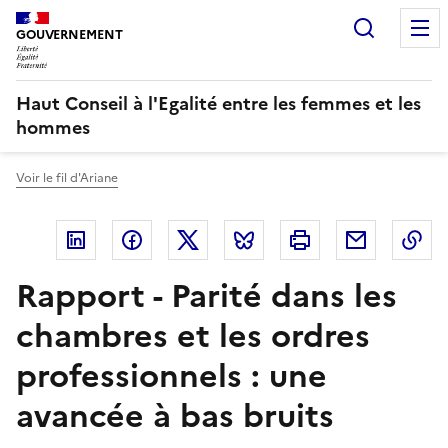
Panneau de gestion des cookies
Recherc
GOUVERNEMENT
Haut Conseil à l'Egalité entre les femmes et les
hommes
Voir le fil d'Ariane
Linkedin
Facebook
Twitter
Bluesky
Imprimer
Courriel
Co
Rapport - Parité dans les
chambres et les ordres
professionnels : une
avancée à bas bruits