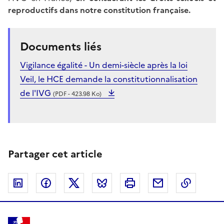
reproductifs dans notre constitution
française.
Documents liés
Vigilance égalité - Un demi-siècle après la loi
Veil, le HCE demande la constitutionnalisation
de l'IVG
(PDF - 423.98 Ko)
Partager cet article
Linkedin
Facebook
Twitter
Bluesky
Imprimer
Courriel
Copier 