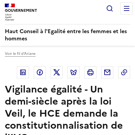
Panneau de gestion des cookies
Recherc
GOUVERNEMENT
Haut Conseil à l'Egalité entre les femmes et les
hommes
Voir le fil d'Ariane
Linkedin
Facebook
Twitter
Bluesky
Imprimer
Courriel
Co
Vigilance égalité - Un
demi-siècle après la loi
Veil, le HCE demande la
constitutionnalisation de